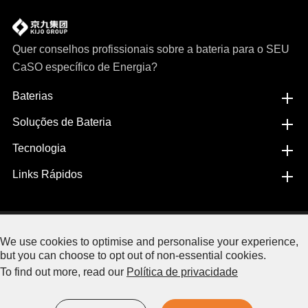
Quer conselhos profissionais sobre a bateria para o SEU
CaSO específico de Energia?
Baterias
Soluções de Bateria
Tecnologia
Links Rápidos
Copyright©
Jiangxi JingJiu Power Science& Technology
We use cookies to optimise and personalise your experience,
Co.,LTD.
Todos OS direitos reservados.
but you can choose to opt out of non-essential cookies.
To find out more, read our
Política de privacidade
Sitemap.
|
Política de privacidade