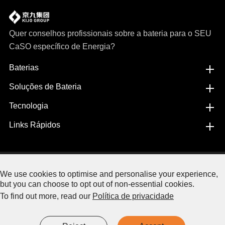
Quer conselhos profissionais sobre a bateria para o SEU
CaSO específico de Energia?
Baterias
Soluções de Bateria
Tecnologia
Links Rápidos
Copyright©
Jiangxi JingJiu Power Science& Technology
We use cookies to optimise and personalise your experience,
Co.,LTD.
Todos OS direitos reservados.
but you can choose to opt out of non-essential cookies.
To find out more, read our
Política de privacidade
Sitemap.
|
Política de privacidade