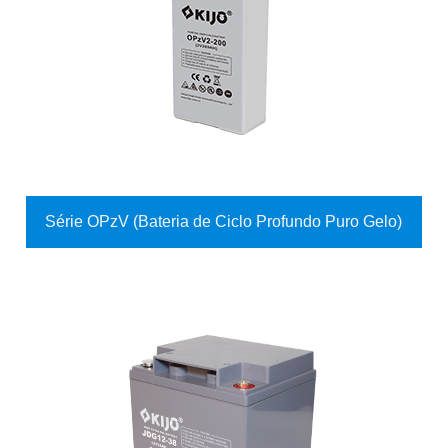
Série OPzV (Bateria de Ciclo Profundo Puro Gelo)