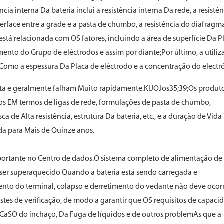
ncia interna Da bateria inclui a resistência interna Da rede, a resistê
erface entre a grade e a pasta de chumbo, a resistência do diafragma
 está relacionada com OS fatores, incluindo a área de superfície Da P
mento do Grupo de eléctrodos e assim por diante;Por último, a utili
 Como a espessura Da Placa de eléctrodo e a concentração do electró
curta e geralmente falham Muito rapidamente.KIJOJos35;39;Os produt
os EM termos de ligas de rede, formulações de pasta de chumbo,
 de Alta resistência, estrutura Da bateria, etc., e a duração de Vida
da para Mais de Quinze anos.
mportante no Centro de dados.O sistema completo de alimentação de
ser superaquecido Quando a bateria está sendo carregada e
nto do terminal, colapso e derretimento do vedante não deve ocorr
stes de verificação, de modo a garantir que OS requisitos de capaci
 CaSO do inchaço, Da Fuga de líquidos e de outros problemAs que a