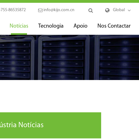
-755-86535872
info@kijo.com.cn
Global
Notícias
Tecnologia
Apoio
Nos Contactar
ústria Notícias