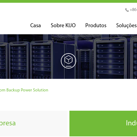
+86
Casa
Sobre KIJO
Produtos
Soluções
oom Backup Power Solution
presa
Ind