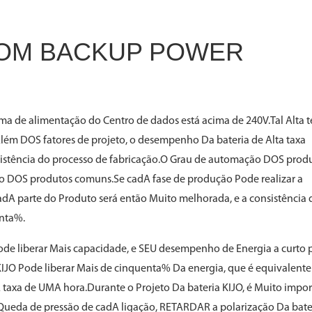
OOM BACKUP POWER
tema de alimentação do Centro de dados está acima de 240V.Tal Alta 
.Além DOS fatores de projeto, o desempenho Da bateria de Alta taxa
istência do processo de fabricação.O Grau de automação DOS prod
Ao DOS produtos comuns.Se cadA fase de produção Pode realizar a
adA parte do Produto será então Muito melhorada, e a consistência 
nta%.
ode liberar Mais capacidade, e SEU desempenho de Energia a curto 
KIJO Pode liberar Mais de cinquenta% Da energia, que é equivalente
taxa de UMA hora.Durante o Projeto Da bateria KIJO, é Muito impo
 a Queda de pressão de cadA ligação, RETARDAR a polarização Da bater