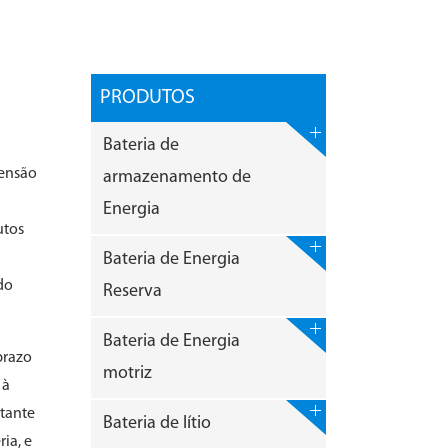
PRODUTOS
Bateria de
tensão
armazenamento de
Energia
utos
Bateria de Energia
do
Reserva
Bateria de Energia
prazo
motriz
 à
rtante
Bateria de lítio
ia, e