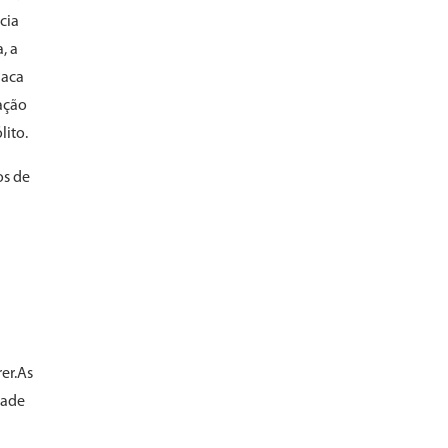
ncia
, a
laca
zação
lito.
os de
er.As
dade