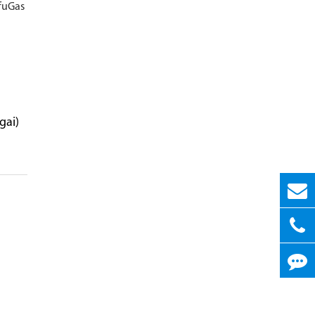
 fuGas
gai)